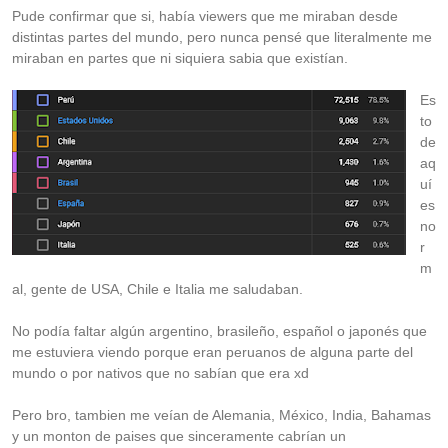
Pude confirmar que si, había viewers que me miraban desde
distintas partes del mundo, pero nunca pensé que literalmente me
miraban en partes que ni siquiera sabia que existían.
Es
to
de
aq
uí
es
no
r
m
al, gente de USA, Chile e Italia me saludaban.
No podía faltar algún argentino, brasileño, español o japonés que
me estuviera viendo porque eran peruanos de alguna parte del
mundo o por nativos que no sabían que era xd
Pero bro, tambien me veían de Alemania, México, India, Bahamas
y un monton de paises que sinceramente cabrían un