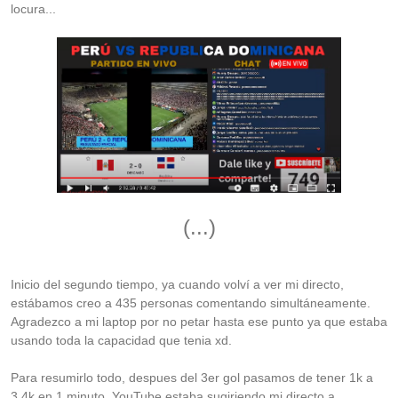
locura...
(...)
Inicio del segundo tiempo, ya cuando volví a ver mi directo,
estábamos creo a 435 personas comentando simultáneamente.
Agradezco a mi laptop por no petar hasta ese punto ya que estaba
usando toda la capacidad que tenia xd.
Para resumirlo todo, despues del 3er gol pasamos de tener 1k a
3.4k en 1 minuto, YouTube estaba sugiriendo mi directo a