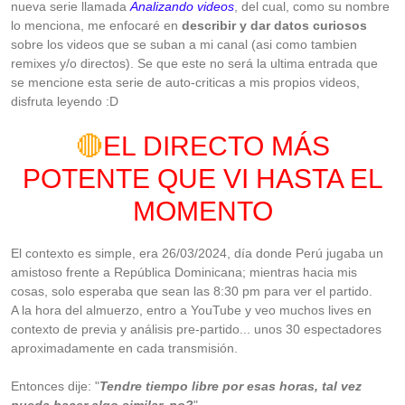
nueva serie llamada
Analizando videos
, del cual, como su nombre
lo menciona, me enfocaré en
describir
y dar datos curiosos
sobre los videos que se suban a mi canal (asi como tambien
remixes y/o directos). Se que este no será la ultima entrada que
se mencione esta serie de auto-criticas a mis propios videos,
disfruta leyendo :D
🔴
EL DIRECTO MÁS
POTENTE QUE VI HASTA EL
MOMENTO
El contexto es simple, era 26/03/2024, día donde Perú jugaba un
amistoso frente a República Dominicana; mientras hacia mis
cosas, solo esperaba que sean las 8:30 pm para ver el partido.
A la hora del almuerzo, entro a YouTube y veo muchos lives en
contexto de previa y análisis pre-partido... unos 30 espectadores
aproximadamente en cada transmisión.
Entonces dije: "
Tendre tiempo libre por esas horas, tal vez
pueda hacer algo similar, no?
"