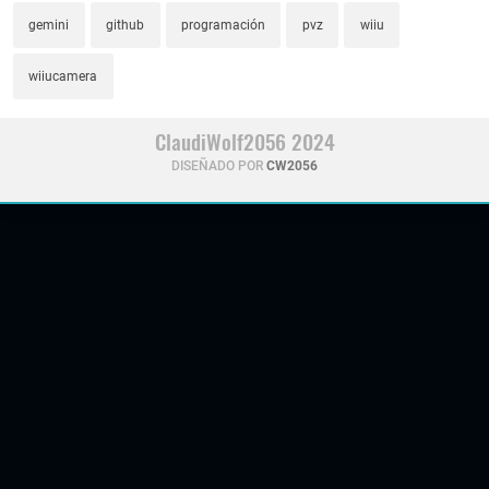
gemini
github
programación
pvz
wiiu
wiiucamera
ClaudiWolf2056 2024
DISEÑADO POR
CW2056