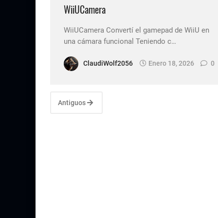
WiiUCamera
WiiUCamera Convertí el gamepad de WiiU en
una cámara funcional Teniendo c…
ClaudiWolf2056
Enero 18, 2026
0
Antiguos