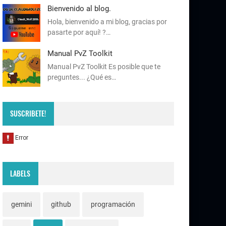
Bienvenido al blog.
Hola, bienvenido a mi blog, gracias por
pasarte por aquí! ?…
Manual PvZ Toolkit
Manual PvZ Toolkit Es posible que te
preguntes... ¿Qué es…
SUSCRIBETE!
LABELS
gemini
github
programación